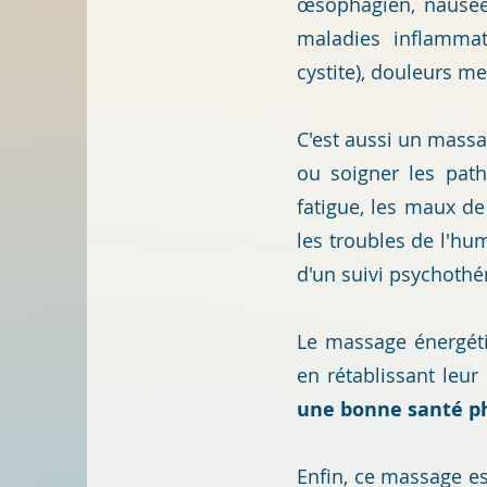
œsophagien, nausées,
maladies inflammato
cystite
), douleurs me
C'est aussi un massa
ou soigner les pat
fatigue,
les maux de 
les troubles de l'hu
d'un suivi psychothé
Le massage énergétiq
en rétablissant leur
une bonne santé ph
Enfin, ce massage es