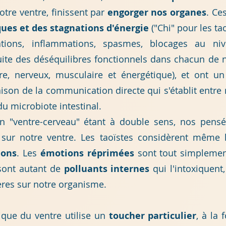
tre ventre, finissent par
engorger nos organes
.
Ces
ues et des stagnations d'énergie
("Chi" pour les ta
tations, inflammations, spasmes, blocages au ni
uite des déséquilibres fonctionnels dans chacun de
re, nerveux, musculaire et énergétique), et ont u
ison de la communication directe qui s'établit entre 
du microbiote intestinal.
n "ventre-cerveau" étant à double sens, nos pens
 sur notre ventre. Les taoïstes considèrent même
ions
. Les
émotions réprimées
sont tout simpleme
 sont autant de
polluants internes
qui l'intoxiquent
res sur notre organisme.
que du ventre utilise un
toucher particulier
, à la 