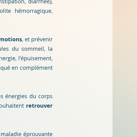
tipation, diarrhée),
colite hémorragique
,
 émotions
, et prévenir
bles du sommeil, la
ergie, l'épuisement,
indiqué en complément
es énergies du corps
souhaitent
retrouver
e maladie éprouvante