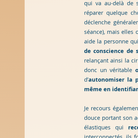
qui va au-delà de 
réparer quelque ch
déclenche généralem
séance), mais elles
aide la personne
qu
de conscience de 
relançant ainsi la c
donc un véritable
d’
autonomiser la 
même en identifian
Je recours
égaleme
douce portant
s
on a
élastiques qui
rec
interconnectés, ils 