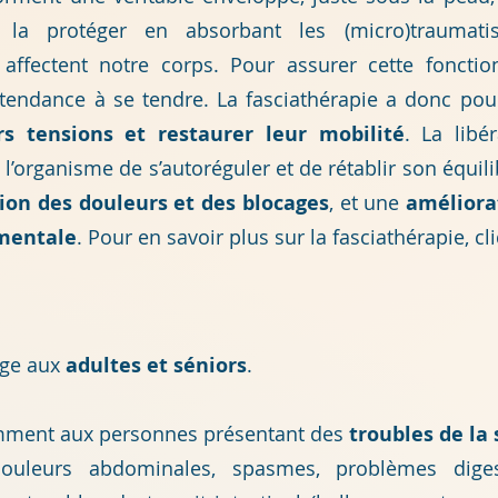
et la protéger en absorbant
les (micro)traumat
affectent notre corps. P
our assurer cette fonctio
 tendance à se tendre.
La fasciathérapie a donc pou
rs tensions et restaurer leur mobilité
.
La libé
l’organisme de s’autoréguler et de rétablir son équilib
ion des douleurs et des blocages
, et une
améliora
 mentale
.
Pour en savoir plus sur la fasciathérapie, c
age aux
adultes et séniors
.
tamment aux personnes présentant des
troubles de la
uleurs abdominales
, spasmes, problèmes digest