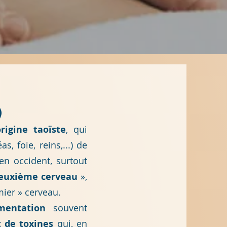
)
rigine taoïste
, qui
, foie, reins,...) de
en occident, surtout
euxième cerveau
»,
ier » cerveau.
mentation
souvent
t de toxines
qui, en