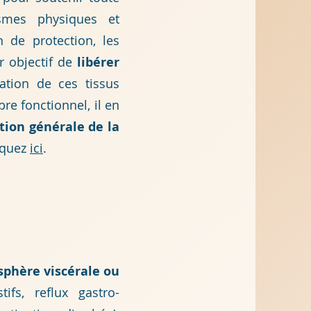
ismes physiques et
n de protection, les
r objectif de
li
bérer
ration de ces tissus
re fonctionnel, il en
tion générale de la
liquez
ic
i
.
 sphère viscérale ou
ifs, reflux gastro-