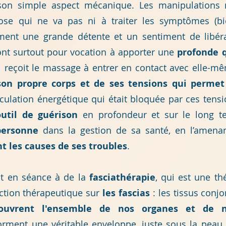
son simple aspect mécanique. Les manipulations 
ose qui ne va pas ni à traiter les symptômes (b
ent une grande détente et un sentiment de libérat
 ont surtout pour vocation à apporter une
profonde q
i reçoit le massage
à entrer en contact avec elle-mê
son propre corps et de ses tensions qui permet
irculation énergétique qui était bloquée par ces ten
outil de guérison
en profondeur et sur le long ter
personne
dans la gestion de sa santé, en l’amen
t les causes de ses troubles
.
nt
en séance à de la
fasciathérapie
,
qui
est une th
ction thérapeutique sur
les fascias
: les tissus conj
o
uvrent l'ensemble de nos organes et de 
forment une véritable enveloppe, juste sous
la peau,