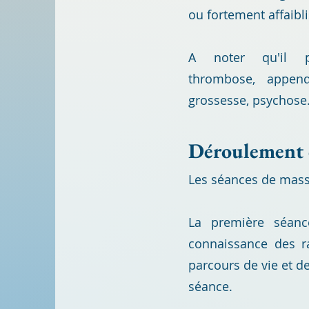
ou fortement affaibli
A noter qu'il 
thrombose,
append
grossesse,
psychose
Déroulem
ent
Les séances de
mass
La première séa
connaissance des r
parcours de vie et d
séance.