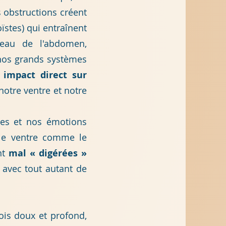
 obstructions créent
oïstes) qui entraînent
veau de l'abdomen,
 nos grands systèmes
n
impact direct sur
notre ventre et notre
ées et nos émotions
 le ventre comme le
nt
mal « digérées »
, avec tout autant de
fois doux et profond,