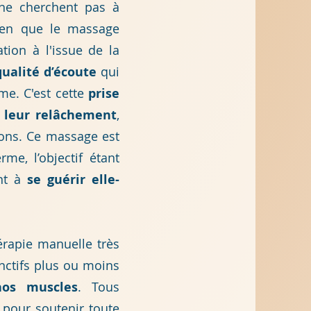
ne cherchent pas à
ien que le massage
ion à l'issue de la
ualité d’écoute
qui
me. C'est cette
prise
 leur relâchement
,
sions. Ce massage est
me, l’objectif étant
ant à
se guérir elle-
érapie manuelle très
onctifs plus ou moins
nos muscles
. Tous
 pour soutenir toute