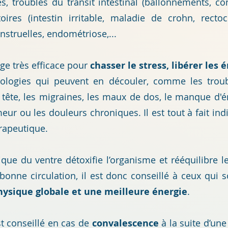
 troubles du transit intestinal (ballonnements, cons
ires (intestin irritable, maladie de crohn, recto
nstruelles, endométriose,...
ge très efficace pour
chasser le stress, libérer les
hologies qui peuvent en découler, comme les trou
tête, les migraines,
les maux de dos,
le manque d'én
meur ou les douleurs chroniques. Il est tout à fait 
rapeutique.
ue du ventre détoxifie l’organisme et rééquilibre l
 bonne circulation, il est donc conseillé à ceux qui 
ysique globale et une meilleure énergie
.
t conseillé en cas de
convalescence
à la suite d’un