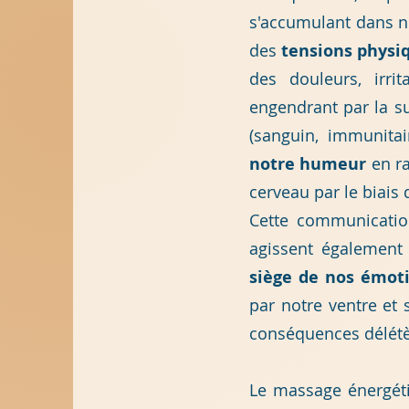
s'accumulant dans no
des
tensions physiq
des douleurs, irri
engendrant par la s
(sanguin, immunitai
notre humeur
en ra
cerveau par le biais 
Cette communicatio
agissent également
siège de nos émot
par notre ventre et
conséquences délétè
Le massage énergéti