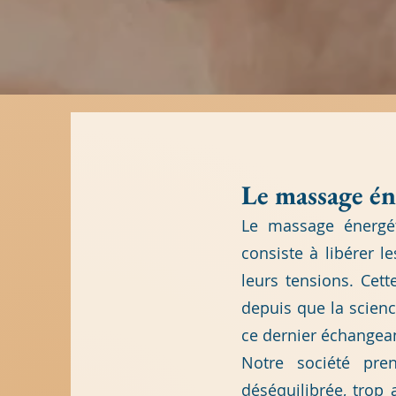
Le massa
ge én
L
e massage énergé
consiste à libérer l
leurs tensions. Cet
depuis que la scienc
ce dernier échangea
Notre société pr
déséquilibrée, trop