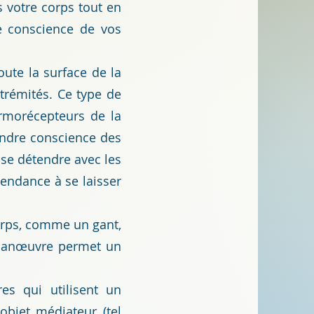
 votre corps tout en
e conscience de vos
oute la surface de la
xtrémités. Ce type de
rmorécepteurs de la
endre conscience des
se détendre avec les
tendance à se laisser
orps, comme un gant,
 manœuvre permet un
s qui utilisent un
 objet médiateur (tel