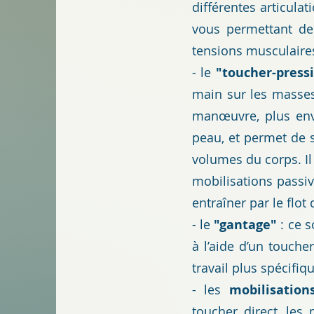
différentes articul
vous permettant de 
tensions musculaires
- le
"toucher-press
main sur les masses 
manœuvre, plus env
peau, et permet de 
volumes du corps. I
mobilisations passiv
entraîner par le flot
- le
"gantage"
: ce s
à l’aide d’un touch
travail plus spécifi
- les
mobilisation
toucher direct, les 