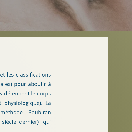
 et
les classifications
bales) pour aboutir à
res détendent le corps
t physiologique). La
 méthode Soubiran
siècle dernier),
qui
.