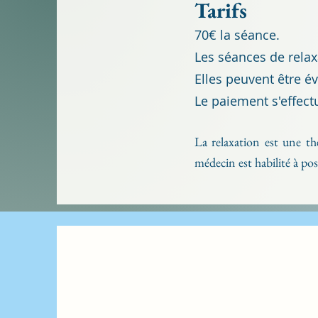
T
arifs
70€ la sé
ance.
Les séances de relax
Elles peuvent être é
Le paiement s'effec
La relaxation est une t
médecin est habilité à po