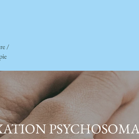
re /
pie
XATION PSYCHOSOMA