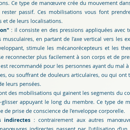
ations. Ce type de manœuvre crée du mouvement dans
rester passif. Ces mobilisations vous font prendr
 et de leurs localisations.
ion"
: il consiste en des pressions appliquées avec t
musculaires, en partant de l’axe vertical vers les e
eloppant, stimule les mécanorécepteurs et les the
se reconnecter plus facilement à son corps et de pr
l est recommandé pour les personnes ayant du mal à 
es, ou souffrant de douleurs articulaires, ou qui ont 
 de leurs pensées.
ont des mobilisations qui gainent les segments du c
er-glisser appuyant le long du membre. Ce type de
que de prise de conscience de l’enveloppe corporelle.
s indirectes
: contrairement aux autres manœuvre
manœuvres indirectes passent par l’utilisation d’un