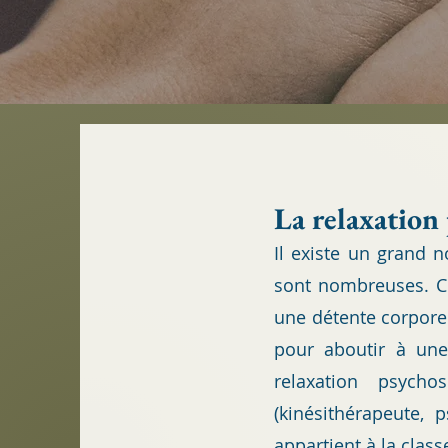
La r
elaxation
Il existe un grand 
sont nombreuses.
C
une détente corporel
pour aboutir à une 
relaxation psych
(kinésithérapeute, 
appartient à la class