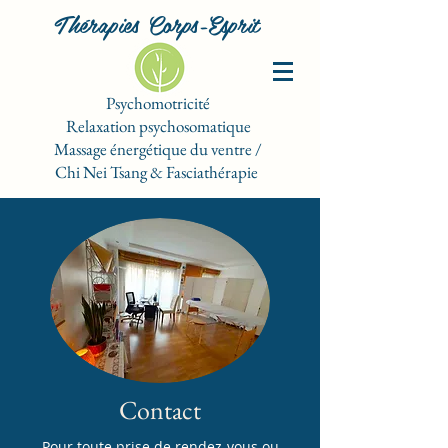
Thérapies Corps-Esprit
Psychomotricité
Relaxation psychosomatique
Massage énergétique du ventre /
Chi Nei Tsang & Fasciathérapie
Contact
P
our toute p
rise de rendez-vous ou