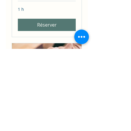
1 h
Réserver
Relaxation
psychosomatique
1 h