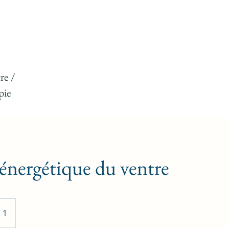
re /
pie
énergétique du ventre
 1